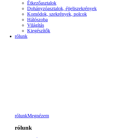
Étkezőasztalok
Dohányzóasztalok, éjjeliszekrények
Komódok, szekrények, polcok
Hálószoba
Világítás
Kiegészítők
rólunk
rólunk
Megnézem
rólunk