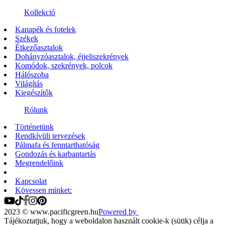
Kollekció
Kanapék és fotelek
Székek
Étkezőasztalok
Dohányzóasztalok, éjjeliszekrények
Komódok, szekrények, polcok
Hálószoba
Világítás
Kiegészítők
Rólunk
Történetünk
Rendkívüli tervezések
Pálmafa és fenntarthatóság
Gondozás és karbantartás
Megrendelőink
Kapcsolat
Kövessen minket:
2023 © www.pacificgreen.hu
Powered by
Tájékoztatjuk, hogy a weboldalon használt cookie-k (sütik) célja a