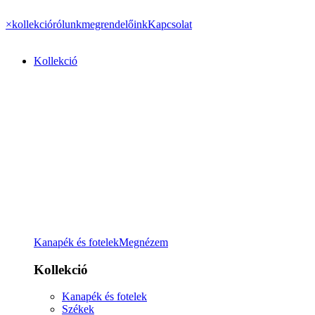
×
kollekció
rólunk
megrendelőink
Kapcsolat
Kollekció
Kanapék és fotelek
Megnézem
Kollekció
Kanapék és fotelek
Székek