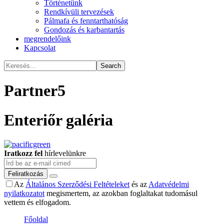
Történetünk
Rendkívüli tervezések
Pálmafa és fenntarthatóság
Gondozás és karbantartás
megrendelőink
Kapcsolat
Partner5
Enteriőr galéria
Iratkozz fel
hírlevelünkre
Feliratkozás
Az
Általános Szerződési Feltételeket
és az
Adatvédelmi
nyilatkozatot
megismertem, az azokban foglaltakat tudomásul
vettem és elfogadom.
Főoldal